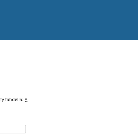
tty tähdellä:
*