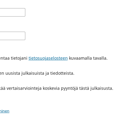
entaa tietojani
tietosuojaselosteen
kuvaamalla tavalla.
n uusista julkaisuista ja tiedotteista.
tää vertaisarviointeja koskevia pyyntöjä tästä julkaisusta.
minen