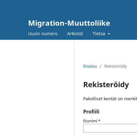
Migration-Muuttoliike
Uusin numero
Arkistot
Tietoa
Etusivu
/
Rekisteröidy
Rekisteröidy
Pakolliset kentät on merki
Profiili
Etunimi
*