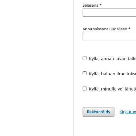
Salasana
*
Anna salasana uudelleen
*
Kyllä, annan luvan tall
Kyllä, haluan ilmoitukse
Kyllä, minulle voi lähet
Kirjautu
Rekisteröidy