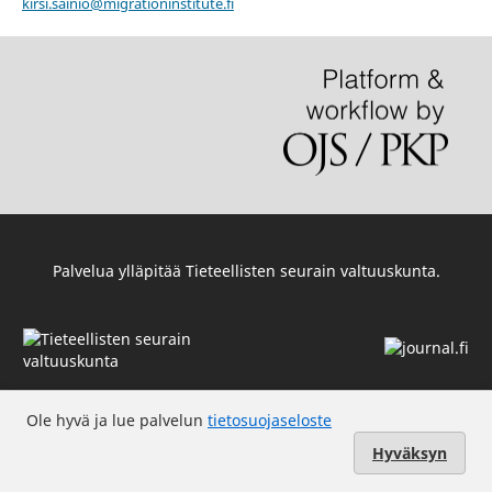
kirsi.sainio@migrationinstitute.fi
Palvelua ylläpitää
Tieteellisten seurain valtuuskunta
.
Ole hyvä ja lue palvelun
tietosuojaseloste
Hyväksyn