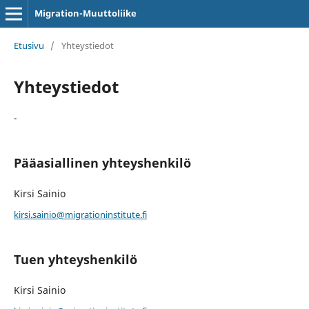
Migration-Muuttoliike
Etusivu
/
Yhteystiedot
Yhteystiedot
-
Pääasiallinen yhteyshenkilö
Kirsi Sainio
kirsi.sainio@migrationinstitute.fi
Tuen yhteyshenkilö
Kirsi Sainio