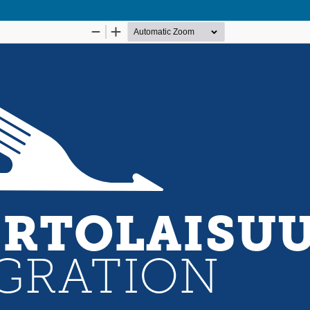
Palvelua ylläpitää
Tieteellisten seurain valtuus