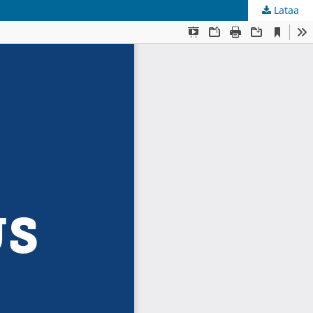
Lataa
kunta
.