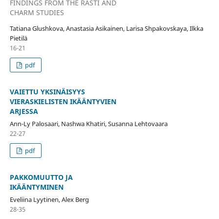
FINDINGS FROM THE RASTI AND
CHARM STUDIES
Tatiana Glushkova, Anastasia Asikainen, Larisa Shpakovskaya, Ilkka
Pietilä
16-21
pdf
VAIETTU YKSINÄISYYS
VIERASKIELISTEN IKÄÄNTYVIEN
ARJESSA
Ann-Ly Palosaari, Nashwa Khatiri, Susanna Lehtovaara
22-27
pdf
PAKKOMUUTTO JA
IKÄÄNTYMINEN
Eveliina Lyytinen, Alex Berg
28-35