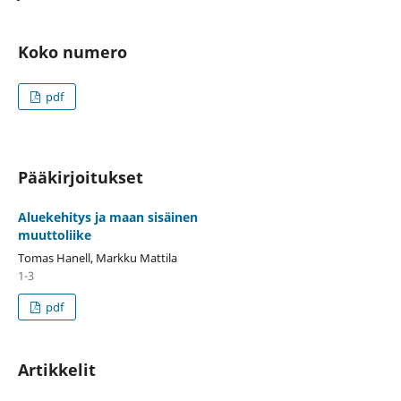
Koko numero
pdf
Pääkirjoitukset
Aluekehitys ja maan sisäinen
muuttoliike
Tomas Hanell, Markku Mattila
1-3
pdf
Artikkelit