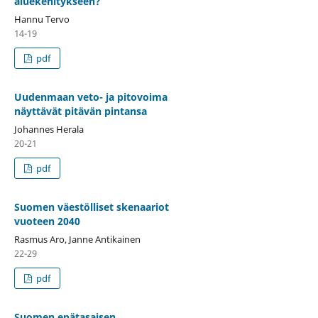
aluekehitykseen?
Hannu Tervo
14-19
pdf
Uudenmaan veto- ja pitovoima
näyttävät pitävän pintansa
Johannes Herala
20-21
pdf
Suomen väestölliset skenaariot
vuoteen 2040
Rasmus Aro, Janne Antikainen
22-29
pdf
Suomen epätasaisen