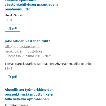
väestönkehityksen maantiede ja
maahanmuutto
Heikki Sirviö
30-31
pdf
Joko lähdet, vastahan tulit?
Ulkomaalaistaustaisten
henkilöiden muuttoliike
Suomessa vuosina 2010–2021
Tomas Hanell, Markku Mattila, Toni Ahvenainen, Mika Raunio
34-41
pdf
Alueellisten työmarkkinoiden
perspektiivistä muuttoliike ei
tällä hetkellä optimaalinen
Antti Kaihovaara