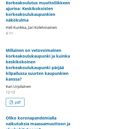
Korkeakoulutus muuttoliikkeen
ajurina: Keskikokoisten
korkeakoulukaupunkien
näkökulma
Heli Kurikka, Jari Kolehmainen
4-11
Millainen on vetovoimainen
korkeakoulukaupunki ja kuinka
keskikokoinen
korkeakoulukaupunki pärjää
kilpailussa suurten kaupunkien
kanssa?
Kari Urpilainen
12-13
pdf
Oliko koronapandemialla
vaikutuksia maassamuuttoon ja