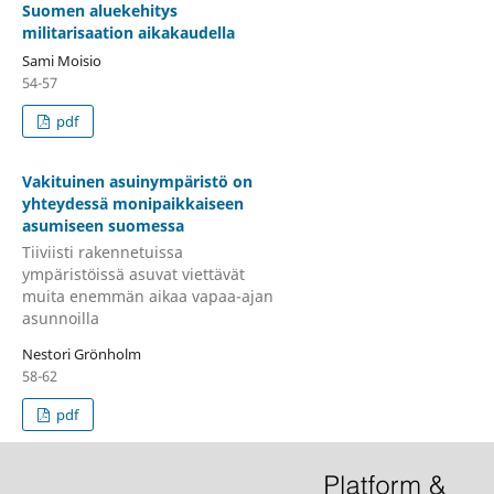
Suomen aluekehitys
militarisaation aikakaudella
Sami Moisio
54-57
pdf
Vakituinen asuinympäristö on
yhteydessä monipaikkaiseen
asumiseen suomessa
Tiiviisti rakennetuissa
ympäristöissä asuvat viettävät
muita enemmän aikaa vapaa-ajan
asunnoilla
Nestori Grönholm
58-62
pdf