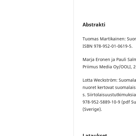
Abstrakti
Tuomas Martikainen: Suomi
ISBN 978-952-01-0619-5.
Marja Eronen ja Pauli Salm
Priimus Media Oy/OOLI, 20
Lotta Weckström: Suomala
nuoret kertovat suomalai
s. Siirtolaisuustutkimuks
978-952-5889-10-9 (pdf S
(Sverige).
Lataukset