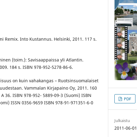
 Remix. Into Kustannus. Helsinki, 2011. 117 s.
inen (toim.): Savisaappaissa yli Atlantin.
09. 184 s. ISBN 978-952-5278-86-6.
isuus on kuin vahakangas – Ruotsinsuomalaiset
suudestaan. Vammalan Kirjapaino Oy, 2011. 160
ia A 36. ISBN 978-952- 5889-09-3 (Suomi) ISBN
PDF
uomi) ISSN 0356-9659 ISBN 978-91-971351-6-0
Julkaistu
2011-06-0