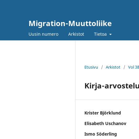
Migration-Muuttoliike
Uusin numero
Arkistot
Tietoa
Etusivu
/
Arkistot
/
Vol 3
Kirja-arvostel
Krister Björklund
Elisabeth Uschanov
Ismo Söderling