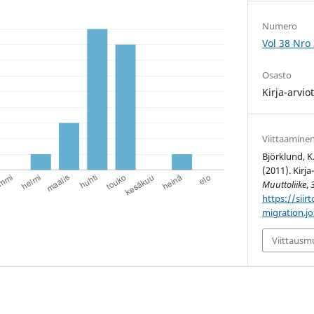
Numero
Vol 38 Nro 
Osasto
Kirja-arvio
Viittaamine
Björklund, K.
(2011). Kirja
Muuttoliike
,
https://siirt
migration.jo
Viittaus