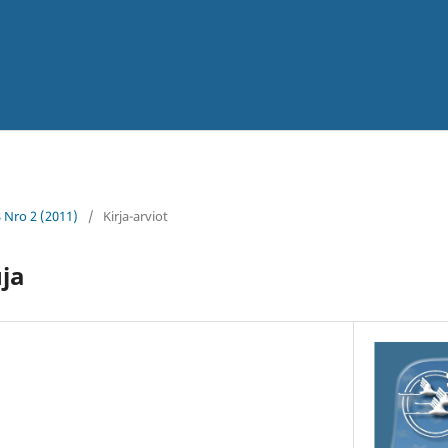
8 Nro 2 (2011)
/
Kirja-arviot
uja