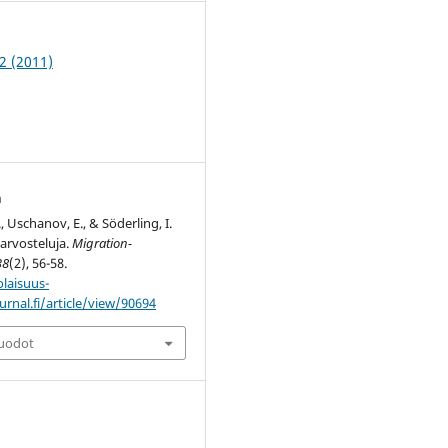
2 (2011)
t
n
, Uschanov, E., & Söderling, I.
-arvosteluja.
Migration-
38
(2), 56-58.
olaisuus-
urnal.fi/article/view/90694
muodot