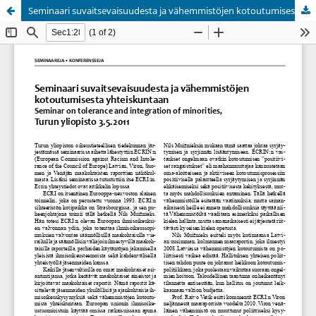
Seminaari suvaitsevaisuudesta ja vähemmistöjen kotoutumisesta yhteiskuntaan
Palvelua ylläpitää
Tieteellisten seurain valtuuskunta
.