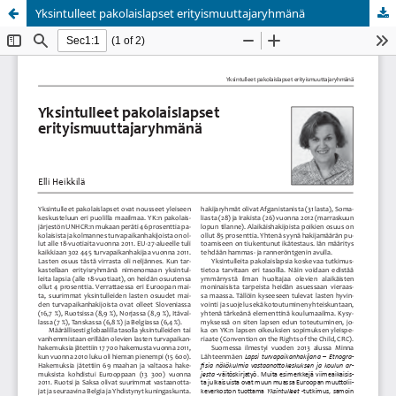
Yksintulleet pakolaislapset erityismuuttajaryhmänä
Palvelua ylläpitää
Tieteellisten seurain valtuuskunta
.