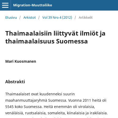
Migration-Muuttoliike
Etusivu
/
Arkistot
/
Vol 39 Nro 4 (2012)
/
Artikkelit
Thaimaalaisiin liittyvät ilmiöt ja
thaimaalaisuus Suomessa
Mari Kuosmanen
Abstrakti
Thaimaalaiset ovat kuudenneksi suurin
maahanmuuttajaryhmä Suomessa. Vuonna 2011 heitä oli
5545 koko Suomessa. Heitä enemmän oli virolaisia,
venäläisiä, ruotsalaisia, somaleita, kiinalaisia ja irakilaisia.