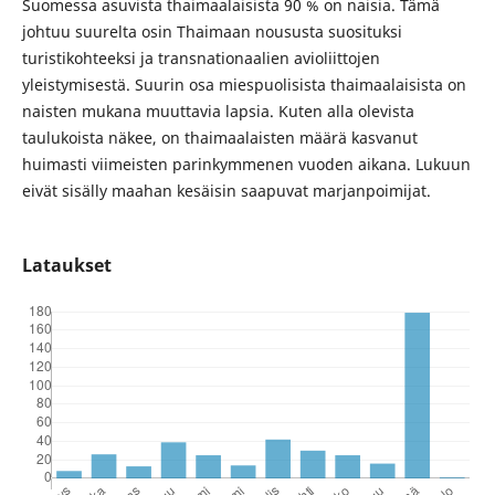
Suomessa asuvista thaimaalaisista 90 % on naisia. Tämä
johtuu suurelta osin Thaimaan noususta suosituksi
turistikohteeksi ja transnationaalien avioliittojen
yleistymisestä. Suurin osa miespuolisista thaimaalaisista on
naisten mukana muuttavia lapsia. Kuten alla olevista
taulukoista näkee, on thaimaalaisten määrä kasvanut
huimasti viimeisten parinkymmenen vuoden aikana. Lukuun
eivät sisälly maahan kesäisin saapuvat marjanpoimijat.
Lataukset