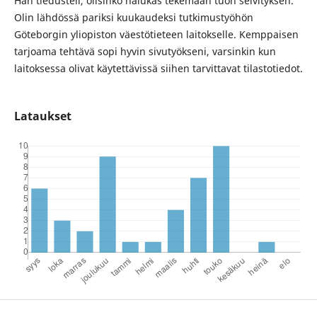
Hän tiedusteli, olisinko halukas tekemään tuon selvityksen.
Olin lähdössä pariksi kuukaudeksi tutkimustyöhön
Göteborgin yliopiston väestötieteen laitokselle. Kemppaisen
tarjoama tehtävä sopi hyvin sivutyökseni, varsinkin kun
laitoksessa olivat käytettävissä siihen tarvittavat tilastotiedot.
Lataukset