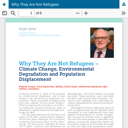
Why They Are Not Refugees
Palvelua ylläpitää
Tieteellisten seurain valtuuskunta
.