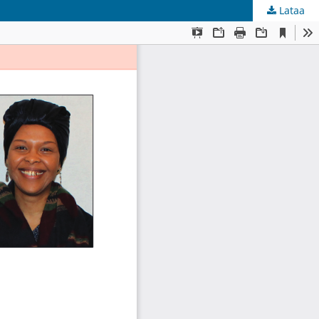
Lataa
kunta
.