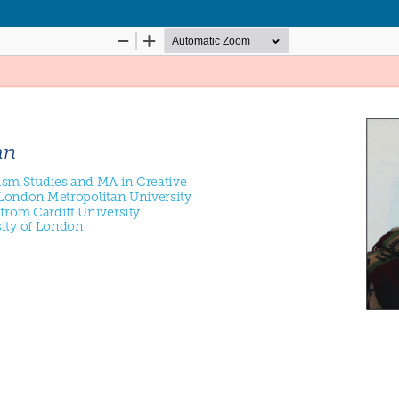
Palvelua ylläpitää
Tieteellisten seurain valtuus