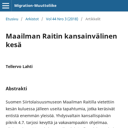
Migration-Muuttoliike
Etusivu
/
Arkistot
/
Vol 44 Nro 3 (2018)
/
Artikkelit
Maailman Raitin kansainvälinen
kesä
Tellervo Lahti
Abstrakti
Suomen Siirtolaisuusmuseon Maailman Raitilla vietettiin
kesän kuluessa jälleen useita tapahtumia, jotka keräsivät
entistä enemmän yleisöä. Yhdysvaltain kansallispäivän
piknik 4.7. tarjosi kevyttä ja vakavampaakin ohjelmaa.