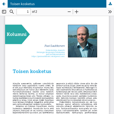
Toisen kosketus
Palvelua ylläpitää
Tieteellisten seurain valtuuskunta
.