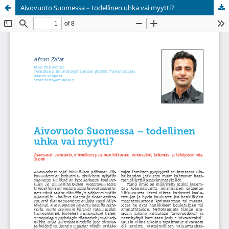
Aivovuoto Suomessa – todellinen uhka vai myytti?
Palvelua ylläpitää
Tieteellisten seurain valtuuskunta
.