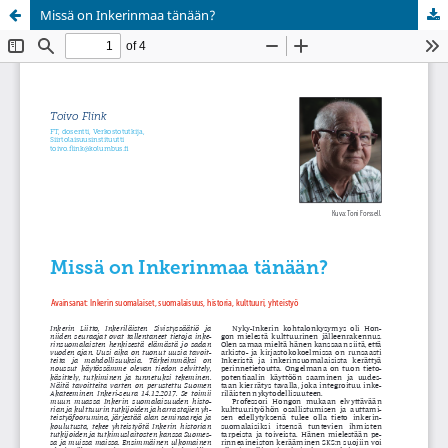
Missä on Inkerinmaa tänään?
Palvelua ylläpitää
Tieteellisten seurain valtuuskunta
.