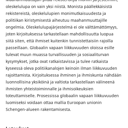
oleskelulupa on vain yksi niistä. Monista päällekkäisistä
rekistereistä, oleskelulupien monimutkaisuudesta ja
politiikan kiristymisestä aiheutuu maahanmuuttajille
ongelmia. Oleskelulupajärjestelmä ei ole välttämättömyys,
joten kirjoituksessa tarkastellaan mahdollisuutta luopua
siitä siten, että ihmiset kuitenkin tunnistettaisiin rajoilla
passeillaan. Globaalin vapaan liikkuvuuden oloissa esille
tulevat muun muassa turvallisuuden ja sosiaaliturvan
kysymykset, jotka ovat ratkaistavissa ja tulee ratkaista
kyseessä oleva politiikanalojen keinoin ilman liikkuvuuden
rajoittamista. Kirjoituksessa ihminen ja ihmiskunta nähdään
luonnollisina yksiköinä ja valtiota tarkastellaan välineenä
ihmisten yhteistoiminnalle ja ihmisoikeuksien
toteuttamiselle. Prosessissa globaalin vapaan liikkuvuuden
luomiseksi voidaan ottaa mallia Euroopan unionin
Schengen-alueen rakentamisesta.