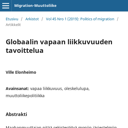
Migration-Muuttoliike
Etusivu
/
Arkistot
/
Vol 45 Nro 1 (2019): Politics of migration
/
Artikkelit
Globaalin vapaan liikkuvuuden
tavoittelua
Ville Elonheimo
Avainsanat:
vapaa liikkuvuus, oleskelulupa,
muuttoliikepolitiikka
Abstrakti
Maahanmuuttajan pitää rekisteröityä moniin järjestelmiin,