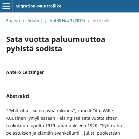
Migration-Muuttoliike
Etusivu
/
Arkistot
/
Vol 45 Nro 3 (2019)
/
Artikkelit
Sata vuotta paluumuuttoa
pyhistä sodista
Antero Leitzinger
Abstrakti
”Pyhä viha – se on pyhä rakkaus”, runoili Otto Wille
Kuusinen lymyillessään Helsingissä sata vuotta sitten,
toukokuun lopulta 1919 juhannukseen 1920. ”Pyhä viha –
pelastuksen ja elämän evankeliumi”, julisti puolestaan