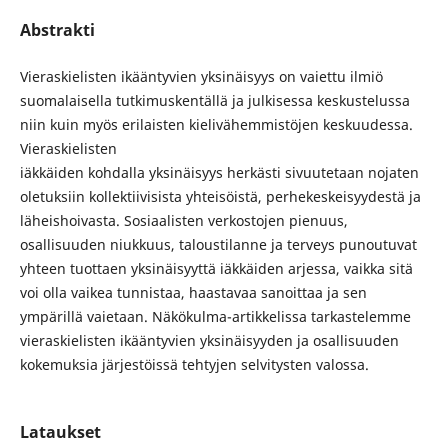
Abstrakti
Vieraskielisten ikääntyvien yksinäisyys on vaiettu ilmiö
suomalaisella tutkimuskentällä ja julkisessa keskustelussa
niin kuin myös erilaisten kielivähemmistöjen keskuudessa.
Vieraskielisten
iäkkäiden kohdalla yksinäisyys herkästi sivuutetaan nojaten
oletuksiin kollektiivisista yhteisöistä, perhekeskeisyydestä ja
läheishoivasta. Sosiaalisten verkostojen pienuus,
osallisuuden niukkuus, taloustilanne ja terveys punoutuvat
yhteen tuottaen yksinäisyyttä iäkkäiden arjessa, vaikka sitä
voi olla vaikea tunnistaa, haastavaa sanoittaa ja sen
ympärillä vaietaan. Näkökulma-artikkelissa tarkastelemme
vieraskielisten ikääntyvien yksinäisyyden ja osallisuuden
kokemuksia järjestöissä tehtyjen selvitysten valossa.
Lataukset