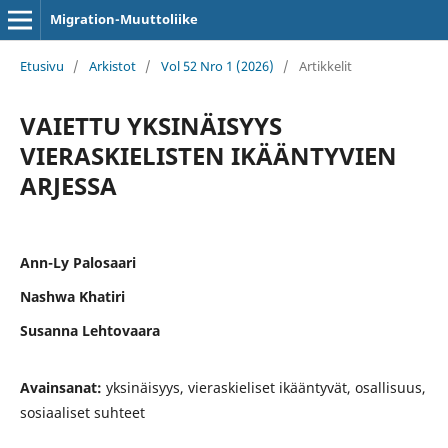
Migration-Muuttoliike
Etusivu
/
Arkistot
/
Vol 52 Nro 1 (2026)
/
Artikkelit
VAIETTU YKSINÄISYYS
VIERASKIELISTEN IKÄÄNTYVIEN
ARJESSA
Ann-Ly Palosaari
Nashwa Khatiri
Susanna Lehtovaara
Avainsanat:
yksinäisyys, vieraskieliset ikääntyvät, osallisuus,
sosiaaliset suhteet