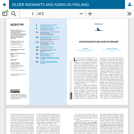
OLDER MIGRANTS AND AGING IN FINLAND
Palvelua ylläpitää
Tieteellisten seurain valtuuskunta
.