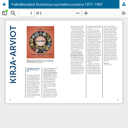
Paikallisradiot Ruotsissa suomeksi vuosina 1977- 1997
Palvelua ylläpitää
Tieteellisten seurain valtuuskunta
.