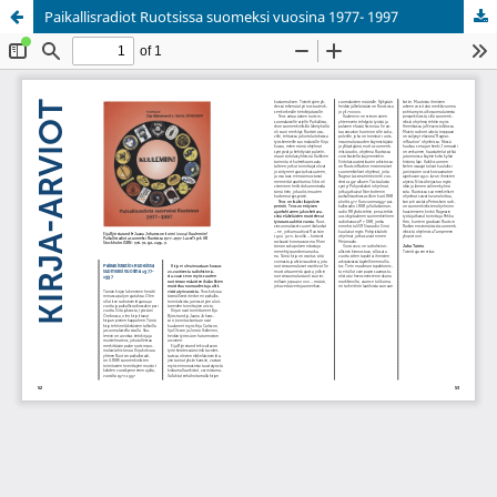
Paikallisradiot Ruotsissa suomeksi vuosina 1977- 1997
Palvelua ylläpitää
Tieteellisten seurain valtuuskunta
.