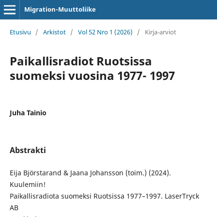
Migration-Muuttoliike
Etusivu
/
Arkistot
/
Vol 52 Nro 1 (2026)
/
Kirja-arviot
Paikallisradiot Ruotsissa
suomeksi vuosina 1977- 1997
Juha Tainio
Abstrakti
Eija Björstarand & Jaana Johansson (toim.) (2024).
Kuulemiin!
Paikallisradiota suomeksi Ruotsissa 1977–1997. LaserTryck
AB