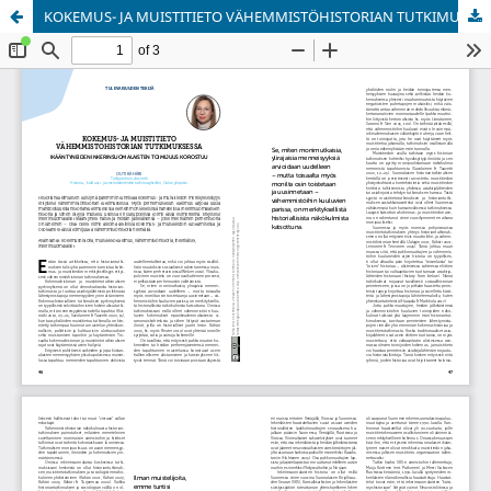
KOKEMUS- JA MUISTITIETO VÄHEMMISTÖHISTORIAN TUTKIMUKSESSA
Palvelua ylläpitää
Tieteellisten seurain valtuuskunta
.