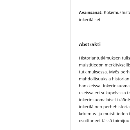
Avainsanat:
Kokemushisto
inkeriläiset
Abstrakti
Historiantutkimuksen tuli
muistitiedon merkitykselli
tutkimuksessa. Myös perh
mahdollisuuksia historian
hankkeissa. Inkerinsuomala
useissa eri sukupolvissa to
inkerinsuomalaiset ikäänty
inkeriläinen perhehistoria 
kokemus- ja muistitiedon 
osoittaneet tässä toimijuu