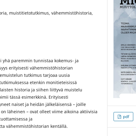
ria, muistitietotutkimus, vähemmistöhistoria,
si yhä paremmin tunnistaa kokemus- ja
syys erityisesti vähemmistöhistorian
emuistelun tutkimus tarjoaa uusia
tutkimuksessa etenkin monitieteisissä
isten historia ja siihen liittyvä muistelu
imii tässä esimerkkinä. Erityisesti
neet naiset ja heidän jälkeläisensä – joille
on läheinen – ovat olleet viime aikoina aktiivisia
pdf
tuottamisessa ja
tta vähemmistöhistorian kentällä.