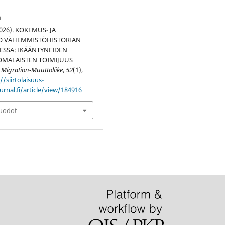
n
(2026). KOKEMUS- JA
TO VÄHEMMISTÖHISTORIAN
ESSA: IKÄÄNTYNEIDEN
OMALAISTEN TOIMIJUUS
.
Migration-Muuttoliike
,
52
(1),
//siirtolaisuus-
urnal.fi/article/view/184916
muodot