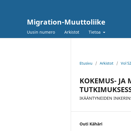
Migration-Muuttoliike
Uusin numero
Arkistot
Tietoa
Etusivu
/
Arkistot
/
Vol 5
KOKEMUS- JA 
TUTKIMUKSES
IKÄÄNTYNEIDEN INKERI
Outi Kähäri