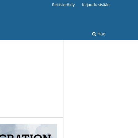
Rekisteröidy
Kirjaudu sisään
Hae
N