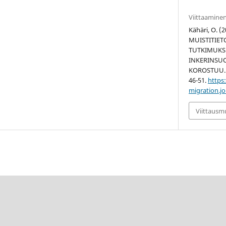
Viittaamine
Kähäri, O. 
MUISTITIE
TUTKIMUKS
INKERINSU
KOROSTUU
46-51.
https:
migration.jo
Viittaus