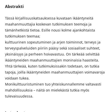
Abstrakti
Tässä kirjallisuuskatsauksessa kuvataan ikääntyneitä
maahanmuuttajia koskevan tutkimuksen teemoja ja
tämänhetkistä tietoa. Esille nousi kolme ajankohtaista
tutkimuksen teemaa;
kulttuurinen sopeutuminen ja arjen toiminnot, terveys ja
terveyspalveluiden piiriin pääsy sekä sosiaaliset suhteet,
yksinäisyys ja perheen hoivavastuu. On tärkeää selvittää
ikääntyneiden maahanmuuttajien moninaisia haasteita.
Yhtä tärkeää, kuten tutkimuksissakin todetaan, on tutkia
tapoja, joilla ikääntyneiden maahanmuuttajien voimavaroja
voidaan tukea.
Monikulttuuristuminen tuo yhteiskunnallemme valtavasti
mahdollisuuksia – näitä on mielekästä tutkia myös
tulevaisuudessa.