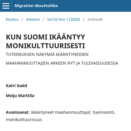
Migration-Muuttoliike
Etusivu
/
Arkistot
/
Vol 52 Nro 1 (2026)
/
Artikkelit
KUN SUOMI IKÄÄNTYY
MONIKULTTUURISESTI
TUTKIMUKSEN NÄKYMIÄ IKÄÄNTYNEIDEN
MAAHANMUUTTAJIEN ARKEEN NYT JA TULEVAISUUDESSA
Katri Gadd
Meiju Marttila
Avainsanat:
ikääntyneet maahanmuuttajat, hyvinvointi,
monikulttuurisuus