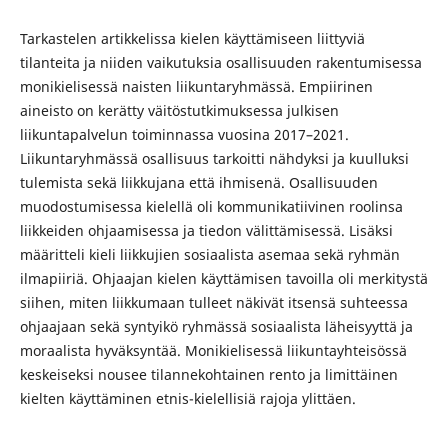
Tarkastelen artikkelissa kielen käyttämiseen liittyviä
tilanteita ja niiden vaikutuksia osallisuuden rakentumisessa
monikielisessä naisten liikuntaryhmässä. Empiirinen
aineisto on kerätty väitöstutkimuksessa julkisen
liikuntapalvelun toiminnassa vuosina 2017–2021.
Liikuntaryhmässä osallisuus tarkoitti nähdyksi ja kuulluksi
tulemista sekä liikkujana että ihmisenä. Osallisuuden
muodostumisessa kielellä oli kommunikatiivinen roolinsa
liikkeiden ohjaamisessa ja tiedon välittämisessä. Lisäksi
määritteli kieli liikkujien sosiaalista asemaa sekä ryhmän
ilmapiiriä. Ohjaajan kielen käyttämisen tavoilla oli merkitystä
siihen, miten liikkumaan tulleet näkivät itsensä suhteessa
ohjaajaan sekä syntyikö ryhmässä sosiaalista läheisyyttä ja
moraalista hyväksyntää. Monikielisessä liikuntayhteisössä
keskeiseksi nousee tilannekohtainen rento ja limittäinen
kielten käyttäminen etnis-kielellisiä rajoja ylittäen.