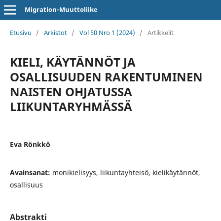
Migration-Muuttoliike
Etusivu
/
Arkistot
/
Vol 50 Nro 1 (2024)
/
Artikkelit
KIELI, KÄYTÄNNÖT JA
OSALLISUUDEN RAKENTUMINEN
NAISTEN OHJATUSSA
LIIKUNTARYHMÄSSÄ
Eva Rönkkö
Avainsanat:
monikielisyys, liikuntayhteisö, kielikäytännöt,
osallisuus
Abstrakti