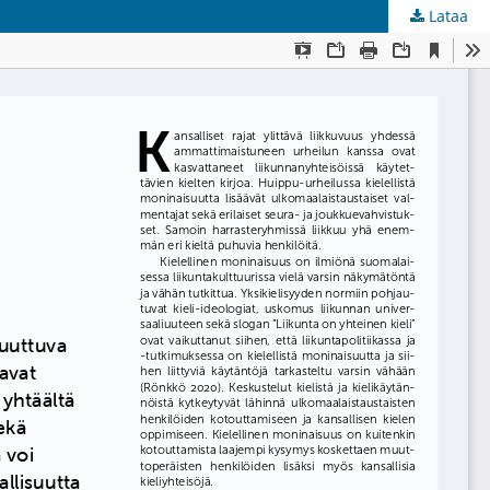
Lataa
kunta
.