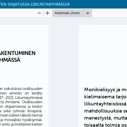
STEN OHJATUSSA LIIKUNTARYHMÄSSÄ
Palvelua ylläpitää
Tieteellisten seurain valtuus