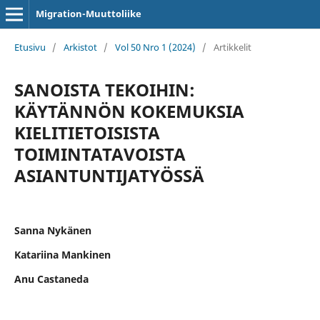
Migration-Muuttoliike
Etusivu
/
Arkistot
/
Vol 50 Nro 1 (2024)
/
Artikkelit
SANOISTA TEKOIHIN:
KÄYTÄNNÖN KOKEMUKSIA
KIELITIETOISISTA
TOIMINTATAVOISTA
ASIANTUNTIJATYÖSSÄ
Sanna Nykänen
Katariina Mankinen
Anu Castaneda