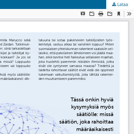
Lataa
kunta
.