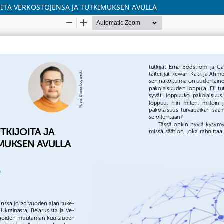
JOITA VERKOSTOJENSA JA TUTKIMUKSEN AVULLA
Palvelua ylläpitää
Tieteellisten seurain valtuus