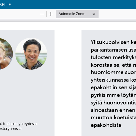
SELLE
Palvelua ylläpitää
Tieteellisten seurain valtuus