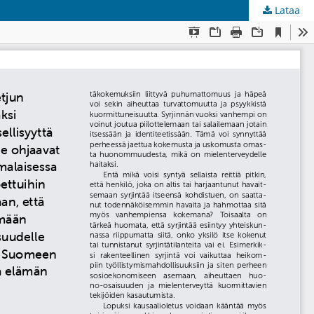
Lataa
kunta
.