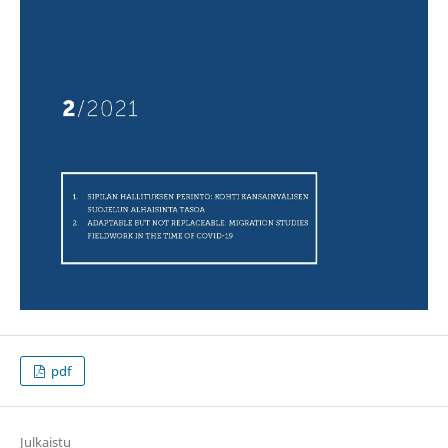
pdf
Julkaistu