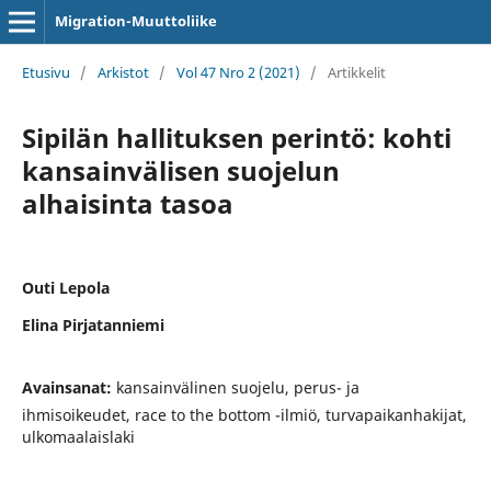
Migration-Muuttoliike
Etusivu
/
Arkistot
/
Vol 47 Nro 2 (2021)
/
Artikkelit
Sipilän hallituksen perintö: kohti
kansainvälisen suojelun
alhaisinta tasoa
Outi Lepola
Elina Pirjatanniemi
Avainsanat:
kansainvälinen suojelu, perus- ja
ihmisoikeudet, race to the bottom -ilmiö, turvapaikanhakijat,
ulkomaalaislaki