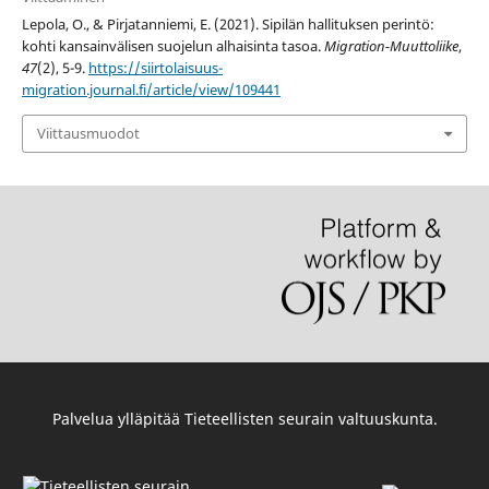
Lepola, O., & Pirjatanniemi, E. (2021). Sipilän hallituksen perintö:
kohti kansainvälisen suojelun alhaisinta tasoa.
Migration-Muuttoliike
,
47
(2), 5-9.
https://siirtolaisuus-
migration.journal.fi/article/view/109441
Viittausmuodot
Palvelua ylläpitää
Tieteellisten seurain valtuuskunta
.